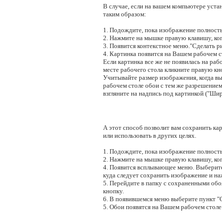
В случае, если на вашем компьютере уста
таким образом:
1. Подождите, пока изображение полность
2. Нажмите на мышке правую клавишу, ког
3. Появится контекстное меню."Сделать ри
4. Картинка появится на Вашем рабочем ст
Если картинка все же не появилась на рабо
месте рабочего стола кликните правую кн
Учитывайте размер изображения, когда в
рабочем столе обои с тем же разрешением,
взгляните на надпись под картинкой ("Шир
А этот способ позволит вам сохранить кар
или использовать в других целях.
1. Подождите, пока изображение полность
2. Нажмите на мышке правую клавишу, ког
4. Появится всплывающее меню. Выберите 
куда следует сохранить изображение и н
5. Перейдите в папку с сохраненными об
кнопку.
6. В появившемся меню выберите пункт "Сд
5. Обои появятся на Вашем рабочем столе