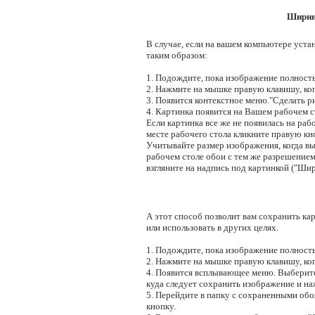
Ширин
В случае, если на вашем компьютере уста
таким образом:
1. Подождите, пока изображение полность
2. Нажмите на мышке правую клавишу, ког
3. Появится контекстное меню."Сделать ри
4. Картинка появится на Вашем рабочем ст
Если картинка все же не появилась на рабо
месте рабочего стола кликните правую кн
Учитывайте размер изображения, когда в
рабочем столе обои с тем же разрешением,
взгляните на надпись под картинкой ("Шир
А этот способ позволит вам сохранить кар
или использовать в других целях.
1. Подождите, пока изображение полность
2. Нажмите на мышке правую клавишу, ког
4. Появится всплывающее меню. Выберите 
куда следует сохранить изображение и н
5. Перейдите в папку с сохраненными об
кнопку.