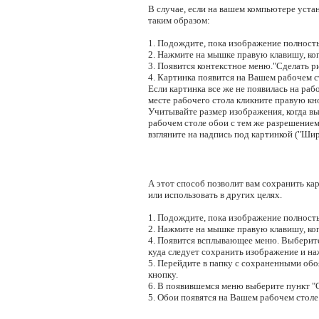
В случае, если на вашем компьютере уста
таким образом:
1. Подождите, пока изображение полность
2. Нажмите на мышке правую клавишу, ког
3. Появится контекстное меню."Сделать ри
4. Картинка появится на Вашем рабочем ст
Если картинка все же не появилась на рабо
месте рабочего стола кликните правую кн
Учитывайте размер изображения, когда в
рабочем столе обои с тем же разрешением,
взгляните на надпись под картинкой ("Шир
А этот способ позволит вам сохранить кар
или использовать в других целях.
1. Подождите, пока изображение полность
2. Нажмите на мышке правую клавишу, ког
4. Появится всплывающее меню. Выберите 
куда следует сохранить изображение и н
5. Перейдите в папку с сохраненными об
кнопку.
6. В появившемся меню выберите пункт "Сд
5. Обои появятся на Вашем рабочем столе