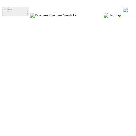
HIT.UA
1
3
3