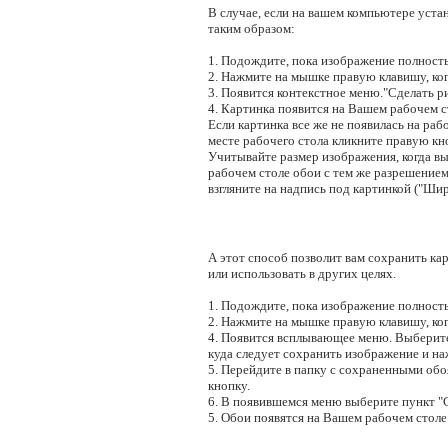
В случае, если на вашем компьютере уста
таким образом:
1. Подождите, пока изображение полность
2. Нажмите на мышке правую клавишу, ког
3. Появится контекстное меню."Сделать ри
4. Картинка появится на Вашем рабочем ст
Если картинка все же не появилась на рабо
месте рабочего стола кликните правую кн
Учитывайте размер изображения, когда в
рабочем столе обои с тем же разрешением,
взгляните на надпись под картинкой ("Шир
А этот способ позволит вам сохранить кар
или использовать в других целях.
1. Подождите, пока изображение полность
2. Нажмите на мышке правую клавишу, ког
4. Появится всплывающее меню. Выберите 
куда следует сохранить изображение и н
5. Перейдите в папку с сохраненными об
кнопку.
6. В появившемся меню выберите пункт "Сд
5. Обои появятся на Вашем рабочем столе