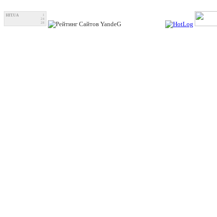
HIT.UA
1
24
28