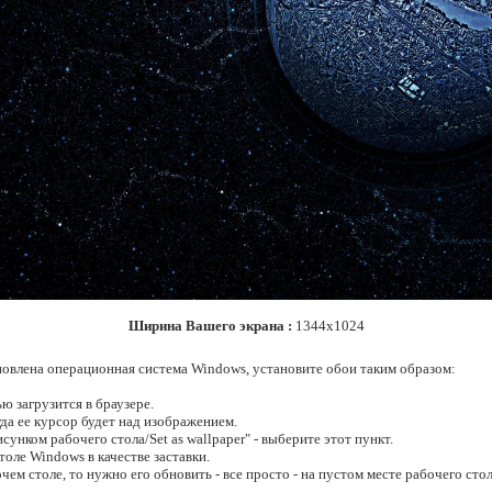
Ширина Вашего экрана :
1344x1024
новлена операционная система Windows, установите обои таким образом:
ю загрузится в браузере.
да ее курсор будет над изображением.
сунком рабочего стола/Set as wallpaper" - выберите этот пункт.
оле Windows в качестве заставки.
очем столе, то нужно его обновить - все просто - на пустом месте рабочего с