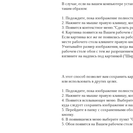
В случае, если на вашем компьютере уста
таким образом:
1. Подождите, пока изображение полность
2. Нажмите на мышке правую клавишу, ког
3. Появится контекстное меню."Сделать ри
4. Картинка появится на Вашем рабочем ст
Если картинка все же не появилась на рабо
месте рабочего стола кликните правую кн
Учитывайте размер изображения, когда в
рабочем столе обои с тем же разрешением,
взгляните на надпись под картинкой ("Шир
А этот способ позволит вам сохранить кар
или использовать в других целях.
1. Подождите, пока изображение полность
2. Нажмите на мышке правую клавишу, ког
4. Появится всплывающее меню. Выберите 
куда следует сохранить изображение и н
5. Перейдите в папку с сохраненными об
кнопку.
6. В появившемся меню выберите пункт "Сд
5. Обои появятся на Вашем рабочем столе