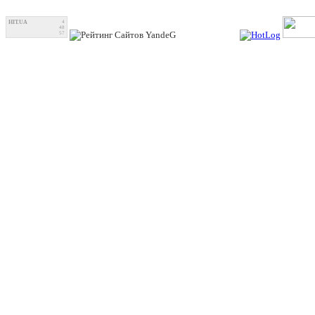
HIT.UA
4
48
57