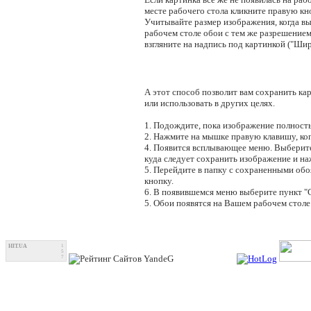
месте рабочего стола кликните правую кн
Учитывайте размер изображения, когда в
рабочем столе обои с тем же разрешением,
взгляните на надпись под картинкой ("Шир
А этот способ позволит вам сохранить кар
или использовать в других целях.
1. Подождите, пока изображение полность
2. Нажмите на мышке правую клавишу, ког
4. Появится всплывающее меню. Выберите 
куда следует сохранить изображение и н
5. Перейдите в папку с сохраненными об
кнопку.
6. В появившемся меню выберите пункт "Сд
5. Обои появятся на Вашем рабочем столе
HIT.UA
1
5
7