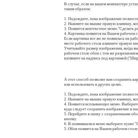
В случае, если на вашем компьютере уста
таким образом:
1. Подождите, пока изображение полность
2. Нажмите на мышке правую клавишу, ког
3. Появится контекстное меню."Сделать ри
4. Картинка появится на Вашем рабочем ст
Если картинка все же не появилась на рабо
месте рабочего стола кликните правую кн
Учитывайте размер изображения, когда в
рабочем столе обои с тем же разрешением,
взгляните на надпись под картинкой ("Шир
А этот способ позволит вам сохранить кар
или использовать в других целях.
1. Подождите, пока изображение полность
2. Нажмите на мышке правую клавишу, ког
4. Появится всплывающее меню. Выберите 
куда следует сохранить изображение и н
5. Перейдите в папку с сохраненными об
кнопку.
6. В появившемся меню выберите пункт "Сд
5. Обои появятся на Вашем рабочем столе