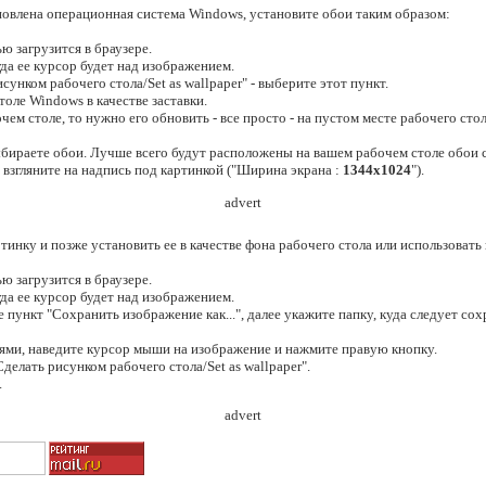
новлена операционная система Windows, установите обои таким образом:
ю загрузится в браузере.
да ее курсор будет над изображением.
сунком рабочего стола/Set as wallpaper" - выберите этот пункт.
оле Windows в качестве заставки.
очем столе, то нужно его обновить - все просто - на пустом месте рабочего с
бираете обои. Лучше всего будут расположены на вашем рабочем столе обои с
о взгляните на надпись под картинкой ("Ширина экрана :
1344x1024
").
advert
тинку и позже установить ее в качестве фона рабочего стола или использовать 
ю загрузится в браузере.
да ее курсор будет над изображением.
пункт "Сохранить изображение как...", далее укажите папку, куда следует со
оями, наведите курсор мыши на изображение и нажмите правую кнопку.
елать рисунком рабочего стола/Set as wallpaper".
.
advert