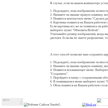
В случае, если на вашем компьютере уста
1. Подождите, пока изображение полность
2. Нажмите на мышке правую клавишу, ког
3. Появится контекстное меню."Сделать ри
4. Картинка появится на Вашем рабочем ст
Если картинка все же не появилась на раб
выберите пункт "Обновить/Refresh".
Учитывайте размер изображения, когда вы
дисплея. Если вы не знаете разрешение, т
А этот способ позволит вам сохранить кар
1. Подождите, пока изображение полность
2. Нажмите на мышке правую клавишу, ког
4. Появится всплывающее меню. Выберите 
"Сохранить"
5. Перейдите в папку с сохраненными об
6. В появившемся меню выберите пункт "Сд
5. Обои появятся на Вашем рабочем столе
HIT.UA
1
45
46