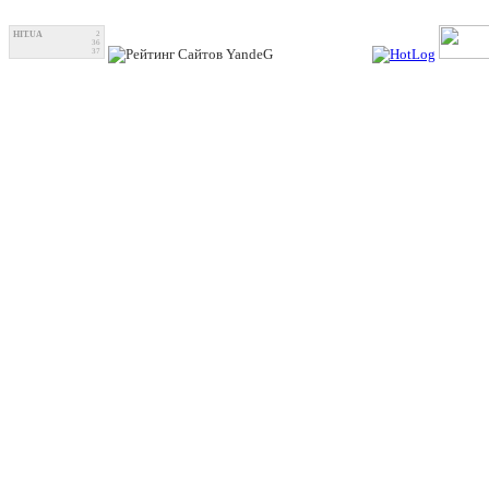
HIT.UA
2
36
37