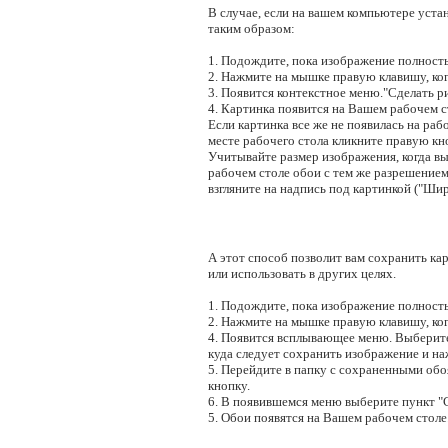
В случае, если на вашем компьютере уста
таким образом:
1. Подождите, пока изображение полность
2. Нажмите на мышке правую клавишу, ког
3. Появится контекстное меню."Сделать ри
4. Картинка появится на Вашем рабочем ст
Если картинка все же не появилась на рабо
месте рабочего стола кликните правую кн
Учитывайте размер изображения, когда в
рабочем столе обои с тем же разрешением,
взгляните на надпись под картинкой ("Шир
А этот способ позволит вам сохранить кар
или использовать в других целях.
1. Подождите, пока изображение полность
2. Нажмите на мышке правую клавишу, ког
4. Появится всплывающее меню. Выберите 
куда следует сохранить изображение и н
5. Перейдите в папку с сохраненными об
кнопку.
6. В появившемся меню выберите пункт "Сд
5. Обои появятся на Вашем рабочем столе