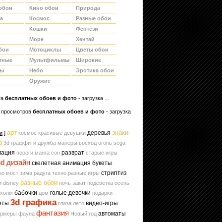
обои
Кино обои
Природа
а
Космос
Разные обои
Кошки
Фентези
Море
Хентай
бои
Мотоциклы
Цветы обои
тные
Мультфильмы
Широкие
ды
Небо
Эротика обои
Оружие
та
беcплатных обоев и фото
- загрузка ...
 просмотров
бесплатных обоев и фото
- загрузка
арт
знаки
деревья
и
]
космос
красивые девушки
а
3d граффити
дружба
манеры
восход
огонь
sega
мация
разврат
пороги
манга
сон
старые игры
3d дизайн
скелетная анимация
букеты
стриптиз
но
мост
зима
радуга
техно
разные игры
разные обои
 disney
ночь
закат
подсветка
осень
бабочки
голые девочки
холм
дом
подарки
3d графика
еты
видео-игры
глаза
лето
фантазия
автоматы
ормеры
фауна
Новый год