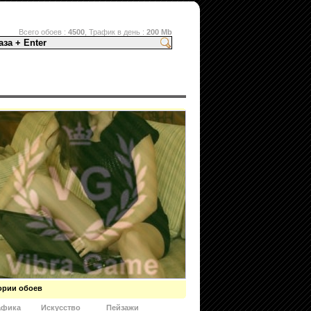
Всего обоев :
4500
, Трафик в день :
200 Mb
и
ории обоев
афика
Искусство
Пейзажи