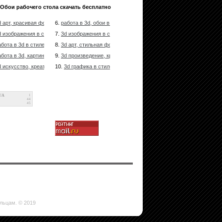
Обои рабочего стола скачать бесплатно
d арт, красивая фото в стиле gotique-art, изображены нереальные цвета
6.
работа в 3d, обои в стиле nature-art, изображены нереальные ц
d изображения в стиле nature-art, представлены иллюзии
7.
3d изображения в стиле техно-арт, нереальные цвета
абота в 3d в стиле техно, ирреальные события
8.
3d арт, стильная фото в стиле техно, представлены иллюзии
абота в 3d, картинка в стиле nature-art, изображены нереальные цвета
9.
3d произведение, красивая обои в стиле gotique-art, изображе
d искусство, креативная обои в стиле техно, представлены нереальные ц
10.
3d графика в стиле fantazy-art, представлены иллюзии
UA
1
44
45
ельцам. © 2019