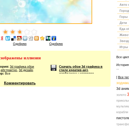
обои
Авто 
Город
Горы
Дети
Еда о
Живо
Звез
Одобряю
Одобряю
Игры
Все цве
 изображены иллюзии
История
гория:
3d графика обои
Скачать обои 3d графика в
...
абстрактно
,
3d дизайн
стиле креатив-арт,
ер:
Все
изображены иллюзии
[
Все тег
зодиак
Комментировать
3d ани
золото
приколь
мультики
корабли
пистол
трансф