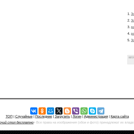
1.
3
2.
3
3.
р
4.
р
5.
3
HIT.
ТОП
|
Случайные
|
Последние
|
Загрузить
|
Логин
|
Администрация
|
Карта сайта
очий стол бесплатно
» Все права на изображения (обои и фото) принадлежат их влад