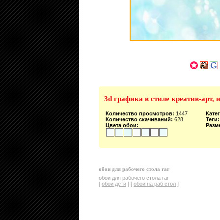
3d графика в стиле креатив-арт,
Количество просмотров:
1447
Кате
Количество скачиваний:
628
Теги:
Цвета обои:
Разм
обои для рабочего стола rar
обои для рабочего стола rar
[
обои дети
] [
обои на раб стол
]