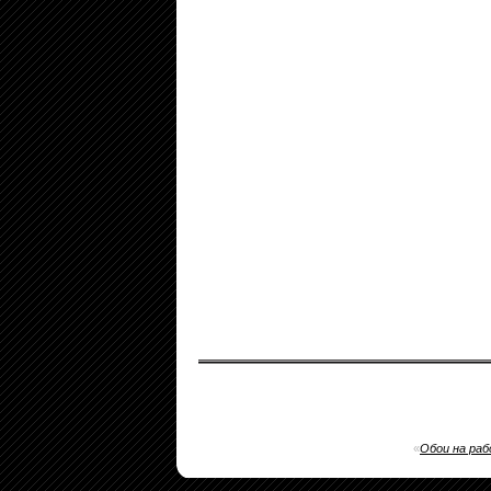
«
Обои на раб