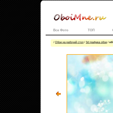
Все Фото
ТОП
/
Обои на рабочий стол
/
3d графика обои
/
об