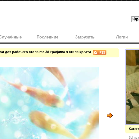
Случайные
Последние
Загрузить
Логин
ои для рабочего стола rar, 3d графика в стиле креатив-арт, изображены иллюзи
Катег
3d гр