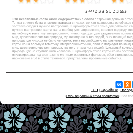
|<
<<
1
2
3
4
5
6
7
8
>>
>|
Эти
бесплатные фото обои
содержат такие слова
: стройная девочка в топ
7, глаз в листе бумаги, мотив матрицы в глазах, легкая драпировка из облако
заставка создаст нужное настроение, Широкоформатная тема для рабочего с
нужное настроение, картинка на свободную направление, вселяет надежду, ве
на любимую тематику, импрессионистично, подходит для ежедневного исполь
мир, девственно чистая природа, где никогда не было людей, Вызывающий вид
природа, где никогда не было человека, тема на свободную направление, наде
картинка на вольную тематику, импрессионистично, вполне подходит на кажд
мир, девственно чистая природа, где не ступала нога людей, Шикарный кругоз
природа, где не ступала нога человека, Широкоформатная картинка как застав
стилизирована под фентази по мотивам известных фильмов, обои стилизирова
нарисовано в 3d в стиле техно-арт, представлены ирреальные события.
ТОП
|
Случайные
|
Послед
«
Обои на рабочий стол бесплатно
» Все пр