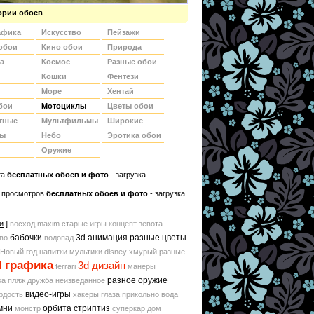
ории обоев
афика
Искусство
Пейзажи
обои
Кино обои
Природа
а
Космос
Разные обои
Кошки
Фентези
Море
Хентай
бои
Мотоциклы
Цветы обои
тные
Мультфильмы
Широкие
ды
Небо
Эротика обои
Оружие
та
беcплатных обоев и фото
- загрузка ...
 просмотров
бесплатных обоев и фото
- загрузка
и
]
восход
maxim
старые игры
концепт
зевота
бабочки
3d анимация
разные цветы
во
водопад
Новый год
напитки
мультики disney
хмурый
разные
d графика
3d дизайн
ferrari
манеры
разное оружие
ка
пляж
дружба
неизведанное
видео-игры
рдость
хакеры
глаза
прикольно
вода
мни
орбита
стриптиз
монстр
суперкар
дом