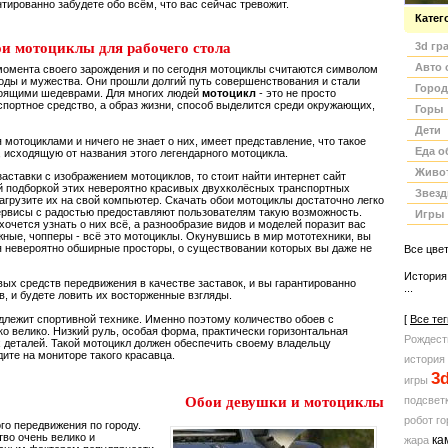
нтированно забудете обо всём, что вас сейчас тревожит.
Катег
и мотоциклы для рабочего стола
3d гр
обои
Авто 
момента своего зарождения и по сегодня мотоциклы считаются символом
оды и мужества. Они прошли долгий путь совершенствования и стали
Город
оящими шедеврами. Для многих людей
мотоцикл
- это не просто
спортное средство, а образ жизни, способ выделится среди окружающих,
Горы
Дети
я мотоциклами и ничего не знает о них, имеет представление, что такое
Еда о
 исходящую от названия этого легендарного мотоцикла.
Живо
аставки с изображением мотоциклов, то стоит найти интернет сайт
ой подборкой этих невероятно красивых двухколёсных транспортных
Звез
загрузите их на свой компьютер. Скачать обои мотоциклы достаточно легко
сервисы с радостью предоставляют пользователям такую возможность.
Игры
очется узнать о них всё, а разнообразие видов и моделей поразит вас
жные, чопперы - всё это мотоциклы. Окунувшись в мир мототехники, вы
я невероятно обширные просторы, о существовании которых вы даже не
Все цве
История
вых средств передвижения в качестве заставок, и вы гарантированно
...
в, и будете ловить их восторженные взгляды.
длежит спортивной технике. Именно поэтому количество обоев с
[
Все тег
 велико. Низкий руль, особая форма, практически горизонтальная
Рождест
 деталей. Такой мотоцикл должен обеспечить своему владельцу
дите на мониторе такого красавца.
история
3
игры
Обои девушки и мотоциклы
подсвет
робот
го
о передвижения по городу.
тво очень велико и
ка
жара