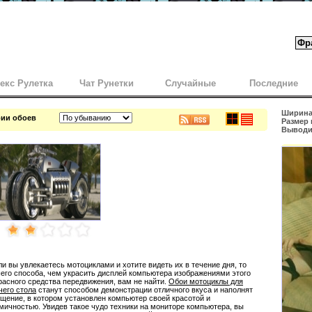
екс Рулетка
Чат Рунетки
Случайные
Последние
Ширина 
рии обоев
Размер 
Выводит
ли вы увлекаетесь мотоциклами и хотите видеть их в течение дня, то
его способа, чем украсить дисплей компьютера изображениями этого
расного средства передвижения, вам не найти.
Обои мотоциклы для
чего стола
станут способом демонстрации отличного вкуса и наполнят
щение, в котором установлен компьютер своей красотой и
мичностью. Увидев такое чудо техники на мониторе компьютера, вы