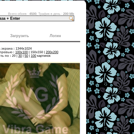
Всего обоев :
4500
, Трафик в день :
200 Mb
Загрузить
Логин
экрана :
1344x1024
превью :
100x100
|
150x150
|
200x200
ь по :
20
|
30
|
50
|
100
картинок