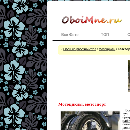
Все Фото
ТОП
С
/
Обои на рабочий стол
/
Мотоциклы
/
Катего
Мотоциклы, мотоспорт
Ес
лучш
прек
рабо
поме
дина