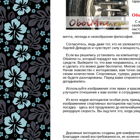
гара
Обо
С 
своб
наст
тран
мечта, легенда и своеобразная философия.
Согласитесь, ведь даже тот, кто не увлекаетс
Харлей-Девидсон и чувствует силу и мощность,
Если вы решились установить на компьютер з
Oboimne.ru, который порадует вас великолепн
средств. Выберите то, что вам понравилось, и 
и сделать это можно даже бесплатно. Многие 
Начав знакомство с мотоциклами, вам точно зах
своим количеством. Спортивные, туреры, доро
не будете разочарованы. Перед вами откроютс
догадывались.
Используйте изображения этих ярких и краси
улучшите отношение к вам коллег и сотруднико
Из всех видов мотоциклов особая роль прина
изображением спортивных мотоциклов настолько
посадка - здесь всё продуманно до мельчайших
рекордную скорость. Вы ощутите это, когда уви
Дорожные мотоциклы созданы для комфортног
Благодаря своей востребованности, их количес