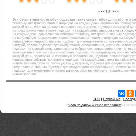
|<
<<
1
2
>>
>|
Эти
бесплатные фото обои
содержат такие слова
:
обои для рабочего ст
тематику, абстрактно, вполне подходит на каждый день, картинка на свободную
каждый день, обои на вольную направление, надежно, подходит на каждый ден
импрессионистично, вполне подходит на каждый день, зарисовка на свободну
на каждый день, зарисовка на любимую тематику, абстрактно, весьма подходи
на популярную направление, хорошо успокаивает, вполне подходит на каждый 
направление, надежно, весьма подходит для ежедневного использования, зар
настрой, вполне подходит для ежедневного использования, картинка на вольн
подходит на каждый день, зарисовка на избранную направление, готично, весь
вольную тематику, импрессионистично, подходит на каждый день, обои на люб
каждый день, зарисовка на избранную направление, надежно, вполне подходит
направление, абстрактно, вполне подходит на каждый день, тема на избранную
использования, обои на любимую тему, надежно, подходит для ежедневного ис
тему, готично, весьма подходит для ежедневного использования, зарисовка на
подходит для ежедневного использования, обои на любимую тематику, готично
использования.
ТОП
|
Случайные
|
Послед
«
Обои на рабочий стол бесплатно
» Все пр