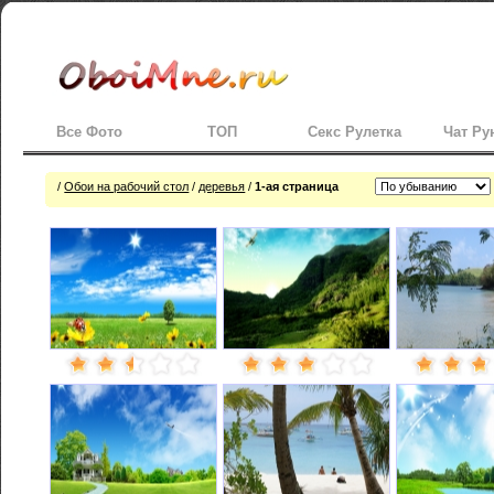
Все Фото
ТОП
Секс Рулетка
Чат Ру
/
Обои на рабочий стол
/
деревья
/
1-ая страница