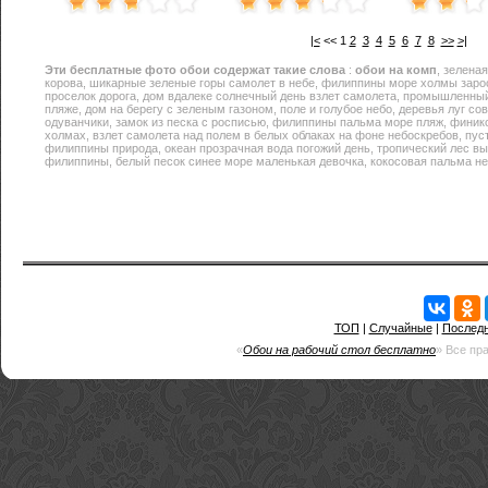
|<
<<
1
2
3
4
5
6
7
8
>>
>|
Эти
бесплатные фото обои
содержат такие слова
:
обои на комп
, зелена
корова, шикарные зеленые горы самолет в небе, филиппины море холмы зарос
проселок дорога, дом вдалеке солнечный день взлет самолета, промышленн
пляже, дом на берегу с зеленым газоном, поле и голубое небо, деревья луг 
одуванчики, замок из песка с росписью, филиппины пальма море пляж, финик
холмах, взлет самолета над полем в белых облаках на фоне небоскребов, пус
филиппины природа, океан прозрачная вода погожий день, тропический лес в
филиппины, белый песок синее море маленькая девочка, кокосовая пальма не
ТОП
|
Случайные
|
Послед
«
Обои на рабочий стол бесплатно
» Все пр