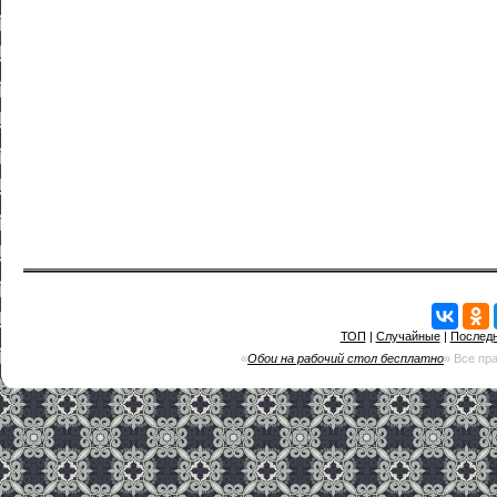
ТОП
|
Случайные
|
Послед
«
Обои на рабочий стол бесплатно
» Все пр