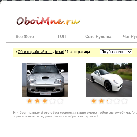
Все Фото
ТОП
Секс Рулетка
Чат Ру
/
Обои на рабочий стол
/
ferrari
/
1-ая страница
Эти
бесплатные фото обои
содержат такие слова
:
обои автомобили
, fe
соревнования тест-драйв, ferari серебристая серая edo.