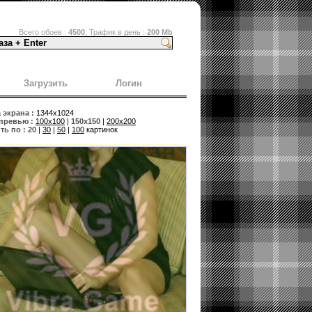
Всего обоев :
4500
, Трафик в день :
200 Mb
Загрузить
Логин
экрана :
1344x1024
превью :
100x100
|
150x150
|
200x200
ь по :
20
|
30
|
50
|
100
картинок