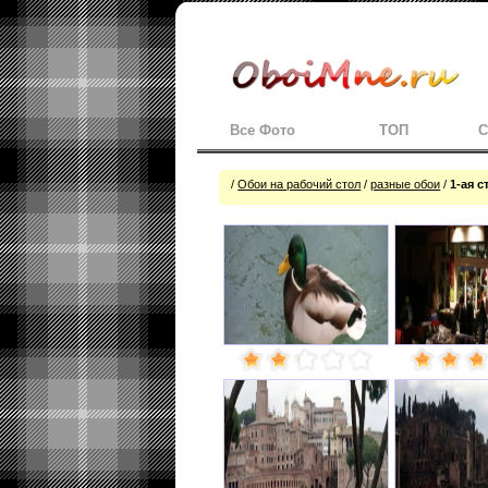
Все Фото
ТОП
С
/
Обои на рабочий стол
/
разные обои
/
1-ая 