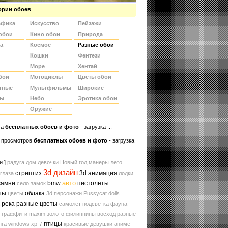
ории обоев
афика
Искусство
Пейзажи
обои
Кино обои
Природа
а
Космос
Разные обои
Кошки
Фентези
Море
Хентай
бои
Мотоциклы
Цветы обои
тные
Мультфильмы
Широкие
ды
Небо
Эротика обои
Оружие
та
беcплатных обоев и фото
- загрузка ...
 просмотров
бесплатных обоев и фото
- загрузка
и
]
радуга
дом
девочки
Новый год
манеры
лето
3d дизайн
стриптиз
3d анимация
глаза
лодки
авто
камни
bmw
пистолеты
село
замок
ты
облака
цветы
3d персонажи
Pussycat dolls
река
разные цветы
самолет
подсветка
фауна
 граффити
maxim
золото
филиппины
восход
разные
птицы
нга
windows xp-7
красивые девушки
аниме-