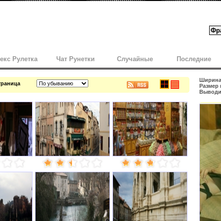
екс Рулетка
Чат Рунетки
Случайные
Последние
Ширина 
страница
Размер 
Выводит