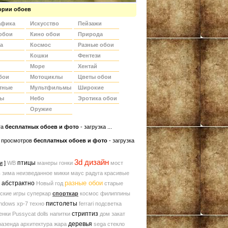
ории обоев
афика
Искусство
Пейзажи
обои
Кино обои
Природа
а
Космос
Разные обои
Кошки
Фентези
Море
Хентай
бои
Мотоциклы
Цветы обои
тные
Мультфильмы
Широкие
ды
Небо
Эротика обои
Оружие
та
беcплатных обоев и фото
- загрузка ...
 просмотров
бесплатных обоев и фото
- загрузка
3d дизайн
птицы
и
]
WB
манеры
гонки
мост
ь
зима
неизведанное
микки маус
радуга
красивые
разные обои
абстрактно
Новый год
старые
ские игры
суперкар
спорткар
космос
филиппины
пистолеты
ndows xp-7
техно
ferrari
подсветка
стриптиз
енки
Pussycat dolls
напитки
дом
закат
деревья
азенда
архитектура
жара
sega
стекло