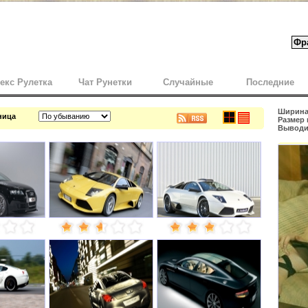
екс Рулетка
Чат Рунетки
Случайные
Последние
Ширина 
ница
Размер 
Выводит