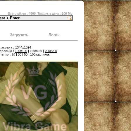
Всего обоев :
4500
, Трафик в день :
200 Mb
Загрузить
Логин
экрана :
1344x1024
превью :
100x100
|
150x150
|
200x200
ь по :
20
|
30
|
50
|
100
картинок