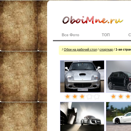
Все Фото
ТОП
С
/
Обои на рабочий стол
/
спорткар
/
1-ая стра