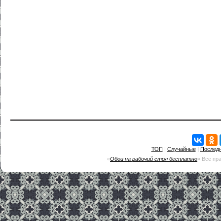
ТОП
|
Случайные
|
Послед
«
Обои на рабочий стол бесплатно
» Все пр