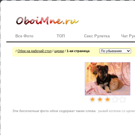
Все Фото
ТОП
Секс Рулетка
Чат Ру
/
Обои на рабочий стол
/
щенки
/
1-ая страница
Эти
бесплатные фото обои
содержат такие слова
: рыжий котенок со щенк