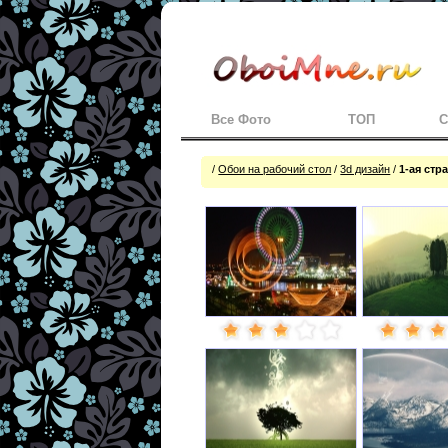
Все Фото
ТОП
С
/
Обои на рабочий стол
/
3d дизайн
/
1-ая стр