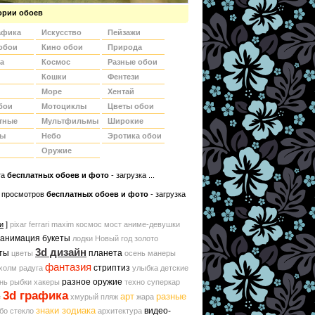
ории обоев
афика
Искусство
Пейзажи
обои
Кино обои
Природа
а
Космос
Разные обои
Кошки
Фентези
Море
Хентай
бои
Мотоциклы
Цветы обои
тные
Мультфильмы
Широкие
ды
Небо
Эротика обои
Оружие
та
беcплатных обоев и фото
- загрузка ...
 просмотров
бесплатных обоев и фото
- загрузка
и
]
pixar
ferrari
maxim
космос
мост
аниме-девушки
 анимация
букеты
лодки
Новый год
золото
3d дизайн
ты
планета
цветы
осень
манеры
фантазия
стриптиз
холм
радуга
улыбка
детские
разное оружие
нь
рыбки
хакеры
техно
суперкар
3d графика
арт
разные
е
хмурый
пляж
жара
знаки зодиака
видео-
бо
стекло
архитектура