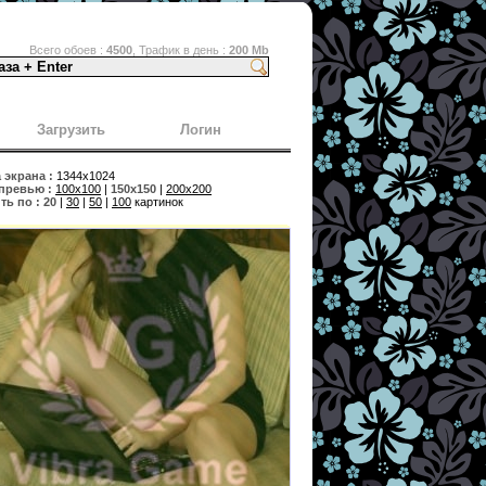
Всего обоев :
4500
, Трафик в день :
200 Mb
Загрузить
Логин
экрана :
1344x1024
превью :
100x100
|
150x150
|
200x200
ь по :
20
|
30
|
50
|
100
картинок