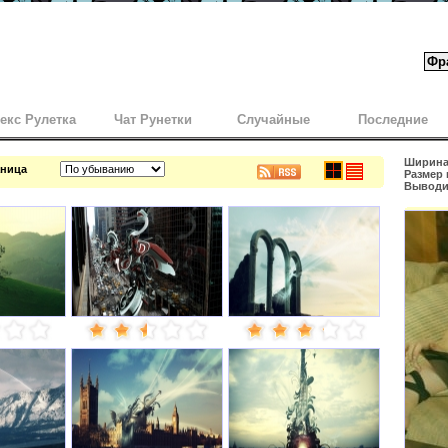
екс Рулетка
Чат Рунетки
Случайные
Последние
Ширина 
аница
Размер 
Выводит