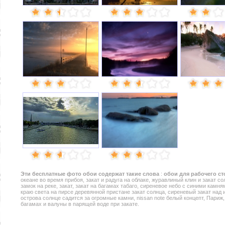
Эти
бесплатные фото обои
содержат такие слова
:
обои для рабочего ст
океане во время прибоя, закат и радуга на облаке, журавлиный клин и закат со
замок на реке, закат, закат на багамах табаго, сиреневое небо с синими камням
краю света на пирсе деревянной пристане закат солнца, сиреневый закат над 
острова солнце садится за огромные камни, nissan note белый концепт, Париж
багамах и валуны в парящей воде при закате.