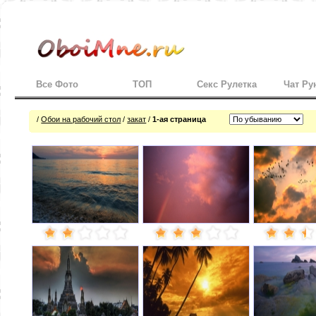
Все Фото
ТОП
Секс Рулетка
Чат Ру
/
Обои на рабочий стол
/
закат
/
1-ая страница