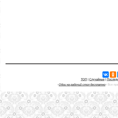
ТОП
|
Случайные
|
Послед
«
Обои на рабочий стол бесплатно
» Все пр