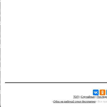
ТОП
|
Случайные
|
Послед
«
Обои на рабочий стол бесплатно
» Все пр