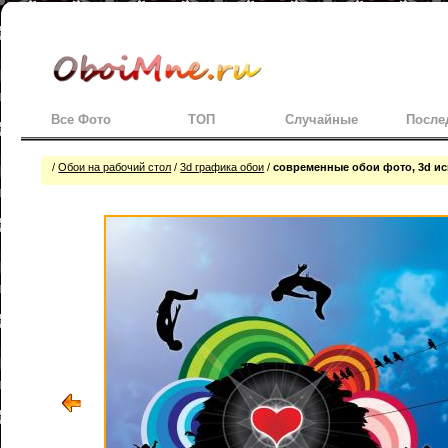
Все Фото
ТОП
Случайные
После
/
Обои на рабочий стол
/
3d графика обои
/
современные обои фото, 3d иск