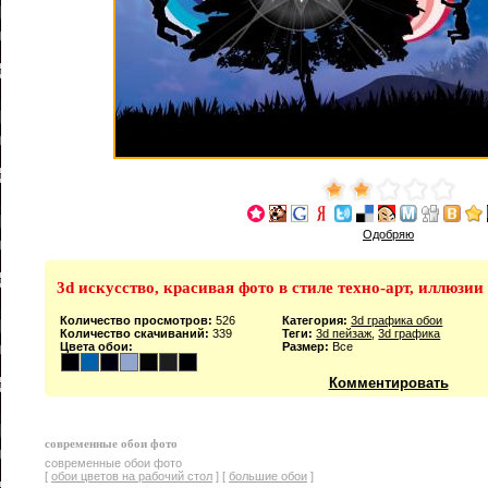
Одобряю
3d искусство, красивая фото в стиле техно-арт, иллюзии
Количество просмотров:
526
Категория:
3d графика обои
Количество скачиваний:
339
Теги:
3d пейзаж
,
3d графика
Цвета обои:
Размер:
Все
Комментировать
современные обои фото
современные обои фото
[
обои цветов на рабочий стол
] [
большие обои
]