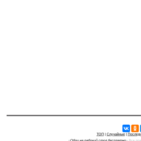
ТОП
|
Случайные
|
Послед
«
Обои на рабочий стол бесплатно
» Все пр