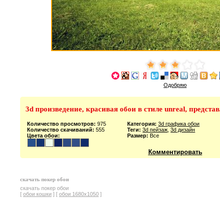
Одобряю
3d произведение, красивая обои в стиле unreal, предст
Количество просмотров:
975
Категория:
3d графика обои
Количество скачиваний:
555
Теги:
3d пейзаж
,
3d дизайн
Цвета обои:
Размер:
Все
Комментировать
скачать покер обои
скачать покер обои
[
обои кошки
] [
обои 1680х1050
]