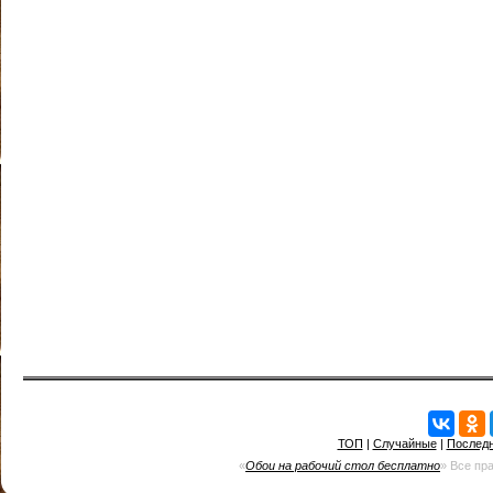
ТОП
|
Случайные
|
Послед
«
Обои на рабочий стол бесплатно
» Все пр