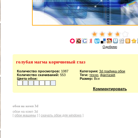
Одобряю
голубая магма коричневый глаз
Количество просмотров:
1087
Категория:
3d графика обои
Количество скачиваний:
553
Теги:
техно
,
фантазия
Цвета обои:
Размер:
Все
Комментировать
обои на комп 3d
обои на комп 3d
[
обои машины
] [
скачать обои для windows
]