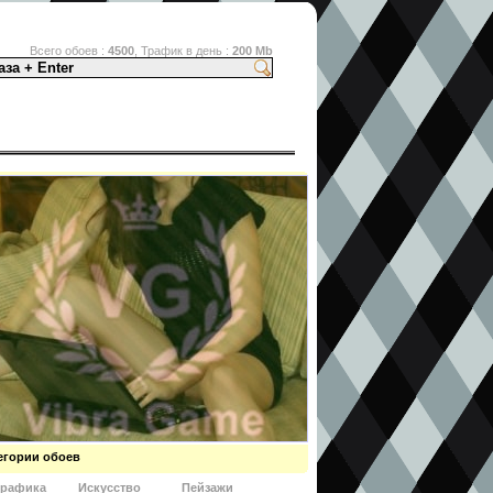
Всего обоев :
4500
, Трафик в день :
200 Mb
о излюбленной игрушке
егории обоев
графика
Искусство
Пейзажи