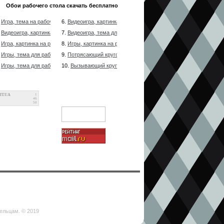
Обои рабочего стола скачать бесплатно
.
Игра, тема на рабочий стол долго напомнит о лучшей игре
6.
Видеоигра, картинка для рабочего стола долго будет напоми
.
Видеоигра, картинка для рабочего стола всегда напомнит о излюбленной игрушке
7.
Видеоигра, тема для рабочего стола постоянно будет напом
.
Игра, картинка на рабочий стол всегда будет напоминать о лучшей игре
8.
Игры, картинка на рабочий стол долго напомнит о лучшей и
.
Игры, тема для рабочего стола долго напомнит о любимой игрушке
9.
Потрясающий кругозор на прекрасный мир, девственно чиста
.
Игры, тема для рабочего стола всегда будет напоминать о любимой игрушке
10.
Вызывающий кругозор на чистый мир, девственно чистая пр
IT.UA
1
46
50
дельцам. © 2019