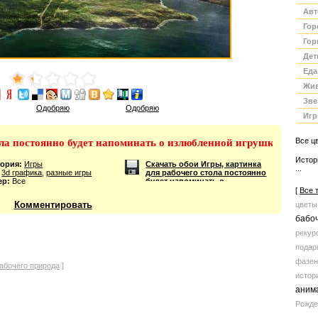
обо
Авт
Гор
Гор
Дет
Еда
Жи
Зве
Одобряю
Одобряю
Иг
Все ц
ола постоянно будет напоминать о излюбленной игрушке
Истор
гория:
Игры
Скачать обои Игры, картинка
...
3d графика
,
разные игры
для рабочего стола постоянно
ер:
Все
будет напоминать о
излюбленной игрушке
[
Все 
Комментировать
цветы
бабо
рекур
подар
фазен
рабочего природа
]
истор
аним
Рожде