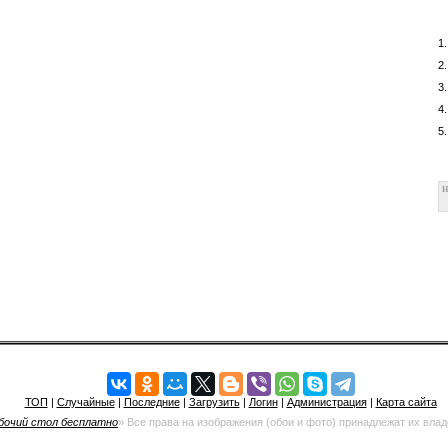
1
2
3
4
5
H
ТОП
|
Случайные
|
Последние
|
Загрузить
|
Логин
|
Администрация
|
Карта сайта
бочий стол бесплатно
» Все права на изображения (обои и фото) принадлежат их вла