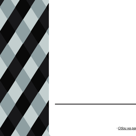
«
Обои на ра