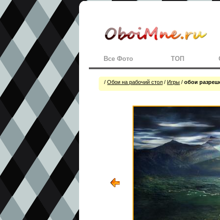
Все Фото
ТОП
/
Обои на рабочий стол
/
Игры
/
обои разреше