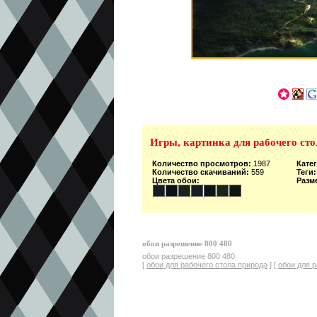
Игры, картинка для рабочего ст
Количество просмотров:
1987
Кате
Количество скачиваний:
559
Теги:
Цвета обои:
Разм
обои разрешение 800 480
обои разрешение 800 480
[
обои для рабочего стола природа
] [
обои для 