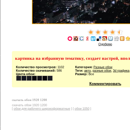
Одобряю
картинка на избранную тематику, создает настрой, впо
Количество просмотров:
1102
Категория:
Разные обои
Количество скачиваний:
586
Теги:
авто
,
разные обои
,
3d графика
Цвета обои:
Размер:
Все
Комментировать
скачать обои 1920 1200
скачать обои 1920 1200
[
обои для рабочего широкоформатные
] [
обои 1050
]