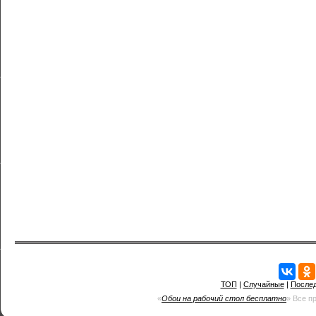
ТОП
|
Случайные
|
После
«
Обои на рабочий стол бесплатно
» Все п