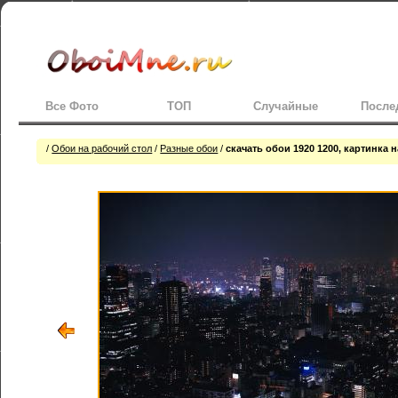
Все Фото
ТОП
Случайные
После
/
Обои на рабочий стол
/
Разные обои
/
скачать обои 1920 1200, картинка