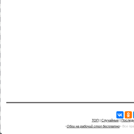
ТОП
|
Случайные
|
Послед
«
Обои на рабочий стол бесплатно
» Все пр