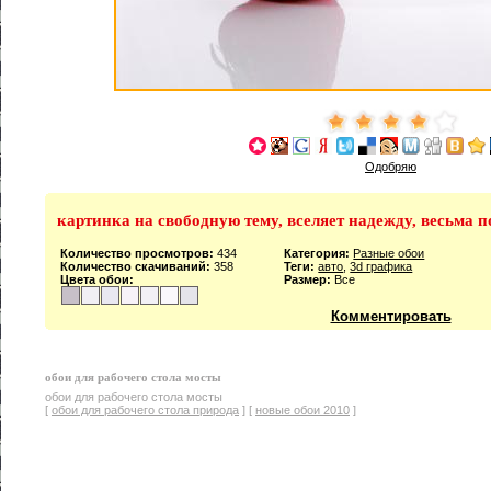
Одобряю
картинка на свободную тему, вселяет надежду, весьма 
Количество просмотров:
434
Категория:
Разные обои
Количество скачиваний:
358
Теги:
авто
,
3d графика
Цвета обои:
Размер:
Все
Комментировать
обои для рабочего стола мосты
обои для рабочего стола мосты
[
обои для рабочего стола природа
] [
новые обои 2010
]