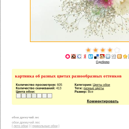
Одобряю
картинка об разных цветах разнообразных оттенков
Количество просмотров:
605
Категория:
Цветы обои
Количество скачиваний:
413
Теги:
разные цветы
Цвета обои:
Размер:
Все
Комментировать
обои дремучий лес
обои дремучий лес
[
лето обои
] [
прикольные обои
]