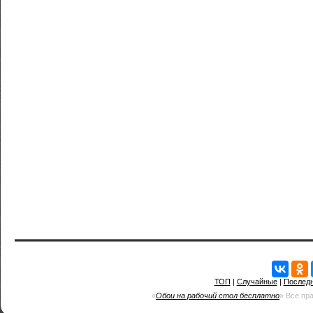
ТОП
|
Случайные
|
Послед
«
Обои на рабочий стол бесплатно
» Все пр