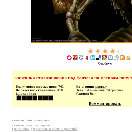
Одобряю
картинка стилизирована под фентази по мотивам попу
Количество просмотров:
741
Категория:
Фентези
Количество скачиваний:
410
Теги:
3d анимация
,
3d графика
Цвета обои:
Размер:
Все
Комментировать
скачать обои смешарики
скачать обои смешарики
[
лето обои
] [
прикольные обои на рабочий
]