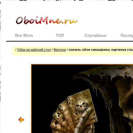
Все Фото
ТОП
Случайные
После
/
Обои на рабочий стол
/
Фентези
/
скачать обои смешарики, картинка ст