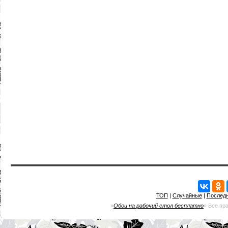
ТОП
|
Случайные
|
Послед
«
Обои на рабочий стол бесплатно
» Все пр