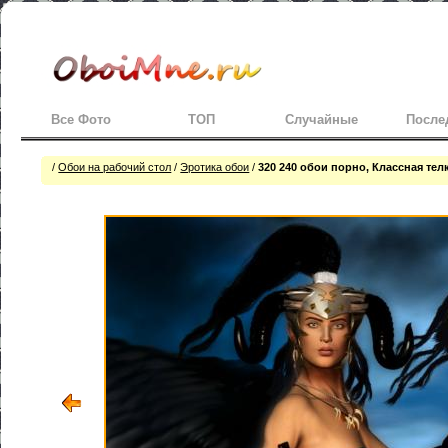
Все Фото
ТОП
Случайные
После
/
Обои на рабочий стол
/
Эротика обои
/
320 240 обои порно, Классная телк