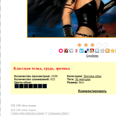
Одобряю
Классная телка, грудь, эротика
Количество просмотров:
2438
Категория:
Эротика обои
Количество скачиваний:
622
Теги:
3d девушки
Цвета обои:
Размер:
Все
Комментировать
320 240 обои порно
320 240 обои порно
[
обои для рабочего море
] [
стильные обои
]