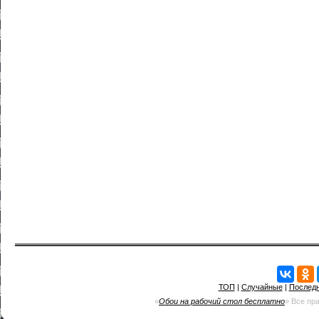
ТОП
|
Случайные
|
Послед
«
Обои на рабочий стол бесплатно
» Все пр