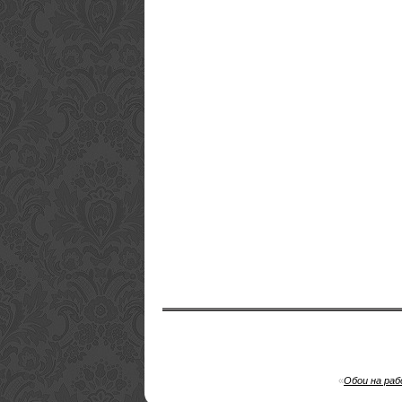
«
Обои на раб