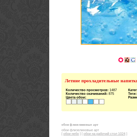
Летние прохладительные напитки
Количество просмотров:
1487
Кате
Количество скачиваний:
875
Теги:
Цвета обои:
Разм
обои флизелиновые арт
обои флизелиновые арт
[
обои небо
] [
обои на рабочий стол 1024
]