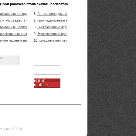
Обои рабочего стола скачать бесплатно
никальные холодные напитки, лед летом
6.
Летние холодные напитки, свежесть в летнюю пору
апитки, свежесть в летнюю пору
7.
прохладительные напитки, лед летом
никальные напитки, свежесть в летнюю пору
8.
Эксклюзивные ледяные напитки, свежесть в летнюю пору
ксклюзивные холодные напитки, лед летом
9.
Эксклюзивные прохладительные напитки, свежесть летом
етние ледяные напитки, свежесть в летнюю пору
10.
холодные напитки, лед в летнюю пору
UA
1
21
23
ельцам. © 2019