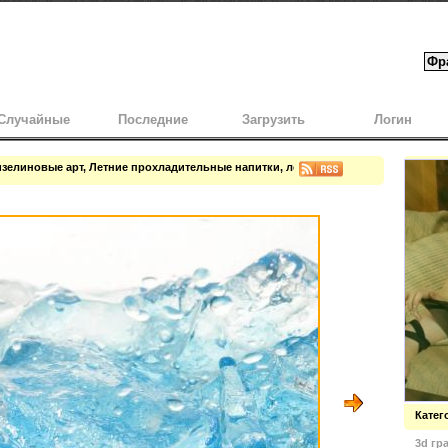
Случайные
Последние
Загрузить
Логин
зелиновые арт, Летние прохладительные напитки, лед летом
Катег
3d гр