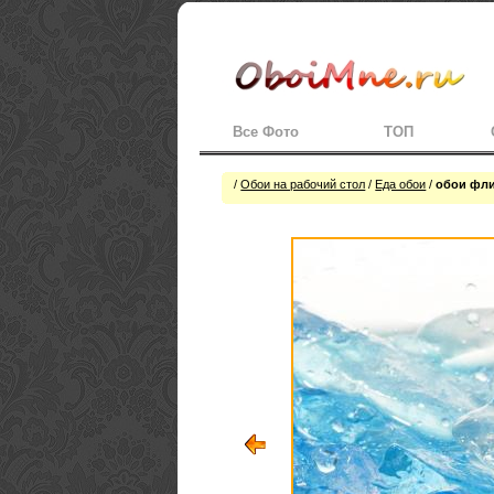
Все Фото
ТОП
/
Обои на рабочий стол
/
Еда обои
/
обои фли