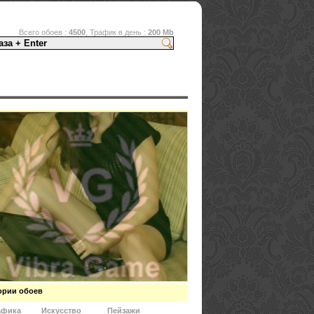
Всего обоев :
4500
, Трафик в день :
200 Mb
ории обоев
афика
Искусство
Пейзажи