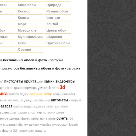
обои
Кино обои
Природа
а
Космос
Разные обои
Кошки
Фентези
Море
Хентай
бои
Мотоциклы
Цветы обои
тные
Мультфильмы
Широкие
ды
Небо
Эротика обои
Оружие
та
беcплатных обоев и фото
- загрузка ...
 просмотров
бесплатных обоев и фото
- загрузка
пистолеты
орбита
камни
видео-игры
и
]
дом
3d
дисней
аус
pixar
трансформеры
лето
ика
разные обои
золото
лодки
гонки
самолет
автоматы
жник
космос
3d девушки
тишина
хмурый
разврат
манга
вода
гордость
зевота
стекло
е девушки
пороги
спорткар
история
холм
букеты
анное
хакеры
филиппины
ночь
поле
3d
ти
мультики disney
деньги
улыбка
суперкар
Новый
о
фауна
3d персонажи
радуга