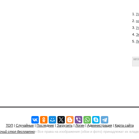
1.
У
2.
н
3.
У
4.
Э
5.
Л
HIT.
ТОП
|
Случайные
|
Последние
|
Загрузить
|
Логин
|
Администрация
|
Карта сайта
очий стол бесплатно
» Все права на изображения (обои и фото) принадлежат их влад