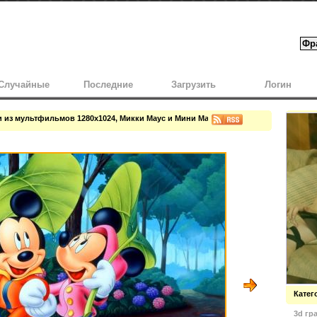
Случайные
Последние
Загрузить
Логин
 из мультфильмов 1280x1024, Микки Маус и Мини Маус
Катег
3d гр