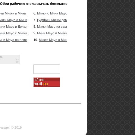
Обои рабочего стола скачать бесплатно
ети Микки и Мини Маус на пляже
6.
Микки с Мини Маус на острове
икки Маус с Мини Маус и Гуффи в фантазии
7.
Гуффи и Микки дома
ини Маус и Дональд Дак у камина
8.
Микки Маус на самолете с Мини Маус
ини Маус с Микки Маус в фантазии
9.
Мини Маус и Микки Маус смотрят на звезды
ини Маус на пляже
10.
Микки Маус с Мини Маус
UA
1
53
59
ельцам. © 2019