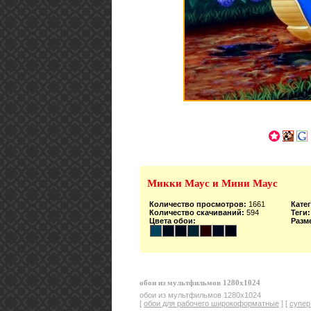
Микки Маус и Мини Маус
Количество просмотров:
1661
Кате
Количество скачиваний:
594
Теги:
Цвета обои:
Разм
обои из мультфильмов 1280x1024
обои из мультфильмов 1280x1024
[
обои для рабочего широкоформатные
] [
супер