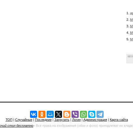
1.
д
2.
М
3.
М
4.
М
5.
М
HIT.
ТОП
|
Случайные
|
Последние
|
Загрузить
|
Логин
|
Администрация
|
Карта сайта
очий стол бесплатно
» Все права на изображения (обои и фото) принадлежат их влад