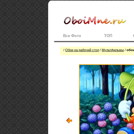
Все Фото
ТОП
/
Обои на рабочий стол
/
Мультфильмы
/
обои