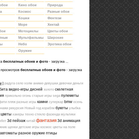
обои
Кино обои
Природа
а
Космос
Разные обои
Кошки
Фентези
Море
Хентай
бои
Мотоциклы
Цветы обои
тные
Мультфильмы
Широкие
ды
Небо
Эротика обои
Оружие
та
беcплатных обоев и фото
- загрузка ...
 просмотров
бесплатных обоев и фото
- загрузка
и
]
радуга
село
холм
аниме-девушки
девочки
деньги
бита
видео-игры
дисней
скелетная
золото
ия
пулеметы
прикольно
огонь
старые игры
sega
камни
bmw
фити
пляж
разные игры
суперкар
осень
букеты
онажи
рекурсия
Новый год
корабли
улыбка
 цветы
хакеры
техно
стекло
фазенда
мультики
фантазия
3d пейзаж
3d анимация
обот
китай
жник
щенки
детские игры
космос
цветы на поле
автоматы
разное оружие
птицы