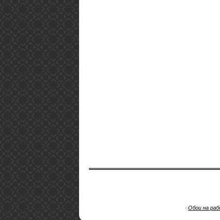
«
Обои на раб