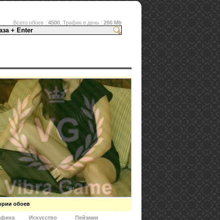
Всего обоев :
4500
, Трафик в день :
200 Mb
ории обоев
афика
Искусство
Пейзажи