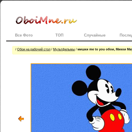
Все Фото
ТОП
Случайные
После
/
Обои на рабочий стол
/
Мультфильмы
/
мишки me to you обои, Микки Ма