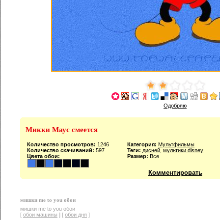
Одобряю
Микки Маус смеется
Количество просмотров:
1246
Категория:
Мультфильмы
Количество скачиваний:
597
Теги:
дисней
,
мультики disney
Цвета обои:
Размер:
Все
Комментировать
мишки me to you обои
мишки me to you обои
[
обои машины
] [
обои дня
]