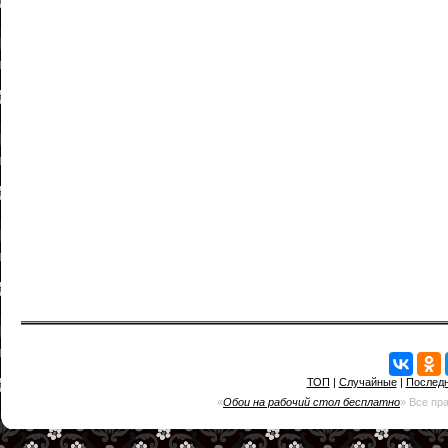
ТОП
|
Случайные
|
Послед
«
Обои на рабочий стол бесплатно
» Все пр