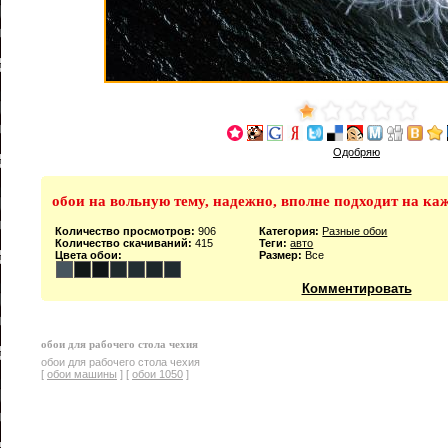
Одобряю
обои на вольную тему, надежно, вполне подходит на ка
Количество просмотров:
906
Категория:
Разные обои
Количество скачиваний:
415
Теги:
авто
Цвета обои:
Размер:
Все
Комментировать
обои для рабочего стола чехия
обои для рабочего стола чехия
[
обои машины
] [
обои 1050
]