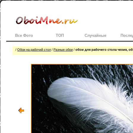
Все Фото
ТОП
Случайные
После
/
Обои на рабочий стол
/
Разные обои
/
обои для рабочего стола чехия, о