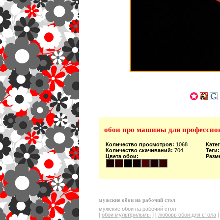
обои про машины для профессион
Количество просмотров:
1068
Кате
Количество скачиваний:
704
Теги:
Цвета обои:
Разм
мужские обои на рабочий стол
мужские обои на рабочий стол
[
обои мультфильмы
] [
любовь обои для стола
]