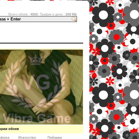
Всего обоев :
4500
, Трафик в день :
200 Mb
о- дизайна
ории обоев
афика
Искусство
Пейзажи