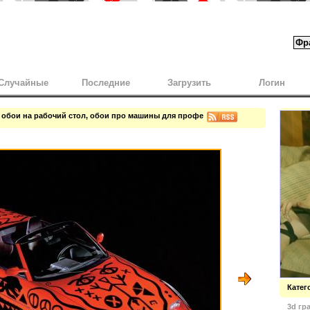
Случайные
Последние
Загрузить
Логин
 обои на рабочий стол, обои про машины для профессионалов утонченного авт
Катег
3d гр