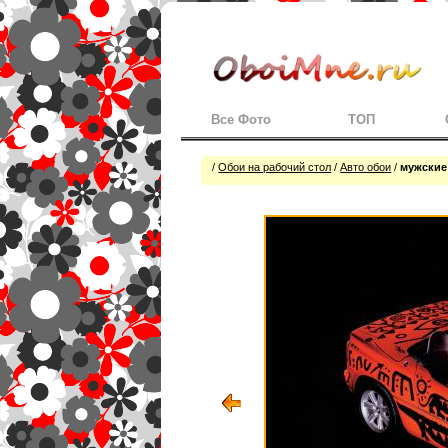
Все Фото
ТОП
/
Обои на рабочий стол
/
Авто обои
/
мужские