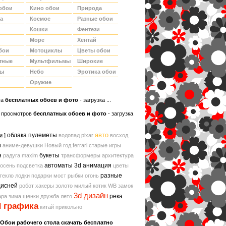
обои
Кино обои
Природа
а
Космос
Разные обои
Кошки
Фентези
Море
Хентай
бои
Мотоциклы
Цветы обои
тные
Мультфильмы
Широкие
ды
Небо
Эротика обои
Оружие
та
беcплатных обоев и фото
- загрузка ...
 просмотров
бесплатных обоев и фото
- загрузка
авто
облака
пулеметы
и
]
водопад
pixar
восход
и
аниме-девушки
Новый год
ferrari
старые игры
я
букеты
радуга
maxim
трансформеры
архитектура
автоматы
3d анимация
осень
подсветка
цветы
разные
текло
лодки
подарки
мост
рыбки
огонь
дисней
робот
хакеры
золото
милый котик
WB
замок
3d дизайн
река
ара
зима
щенки
дружба
лето
d графика
китай
прикольно
Обои рабочего стола скачать бесплатно