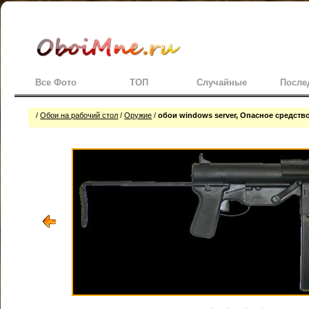
Все Фото
ТОП
Случайные
После
/
Обои на рабочий стол
/
Оружие
/
обои windows server, Опасное средств