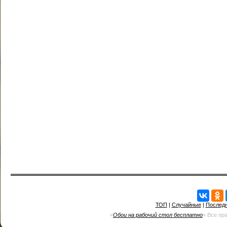
ТОП
|
Случайные
|
Послед
«
Обои на рабочий стол бесплатно
» Все пр