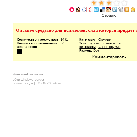
Одобряю
Опасное средство для ценителей, сила которая придает 
Количество просмотров:
1491
Категория:
Оружие
Количество скачиваний:
575
Теги:
пулеметы
,
автоматы
,
Цвета обои:
пистолеты
,
разное оружие
Размер:
Все
Комментировать
обои windows server
обои windows server
[
обои города
] [
1366x768 обои
]