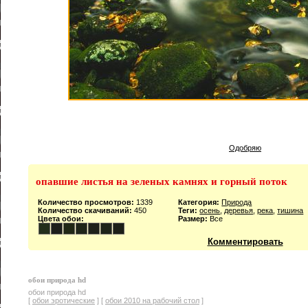
Одобряю
опавшие листья на зеленых камнях и горный поток
Количество просмотров:
1339
Категория:
Природа
Количество скачиваний:
450
Теги:
осень
,
деревья
,
река
,
тишина
Цвета обои:
Размер:
Все
Комментировать
обои природа hd
обои природа hd
[
обои эротические
] [
обои 2010 на рабочий стол
]