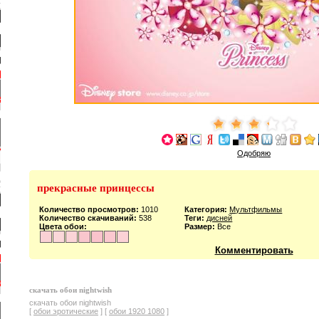
Одобряю
прекрасные принцессы
Количество просмотров:
1010
Категория:
Мультфильмы
Количество скачиваний:
538
Теги:
дисней
Цвета обои:
Размер:
Все
Комментировать
скачать обои nightwish
скачать обои nightwish
[
обои эротические
] [
обои 1920 1080
]