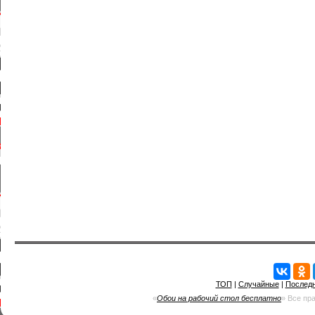
ТОП
|
Случайные
|
Послед
«
Обои на рабочий стол бесплатно
» Все пр