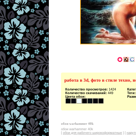
работа в 3d, фото в стиле техно,
Количество просмотров:
1424
Кате
Количество скачиваний:
449
Теги:
Цвета обои:
Разм
обои warhammer 40k
обои warhammer 40k
[
обои для рабочего широкоформатные
] [
нарут