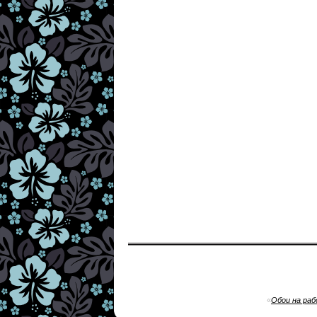
«
Обои на раб