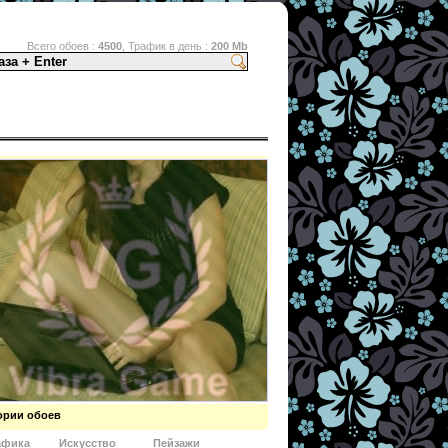
Всего обоев :
4500
, Трафик в день :
200 Mb
ории обоев
афика
Искусство
Пейзажи