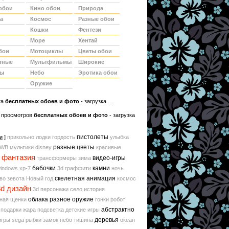
обои
Кино обои
Природа
а
Космос
Разные обои
Кошки
Фентези
Море
Хентай
бои
Мотоциклы
Цветы обои
тные
Мультфильмы
Широкие
ды
Небо
Эротика обои
Оружие
та
беcплатных обоев и фото
- загрузка ...
 просмотров
бесплатных обоев и фото
- загрузка
пистолеты
и
]
прикольно
лодки
гордость
улыбка
разные цветы
WB
мультики disney
красивые
фантазия
видео-игры
трансформеры
зима
бабочки
камни
indows xp-7
3d граффити
ночь
скелетная анимация
во
зевота
Новый год
космос
3d дизайн
3d персонажи
село
история
облака
разное оружие
ная
щенки
гонки
робот
абстрактно
подарки
жара
подсветка
детские игры
деревья
игры
sega
рыбки
замок
небо
тишина
океан