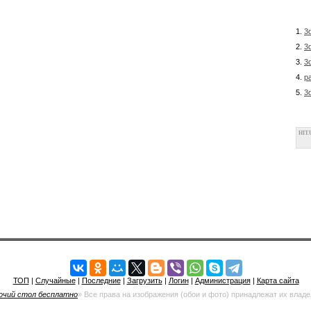
1.
3
2.
3
3.
3
4.
р
5.
3
HIT.
ТОП
|
Случайные
|
Последние
|
Загрузить
|
Логин
|
Администрация
|
Карта сайта
очий стол бесплатно
» Все права на изображения (обои и фото) принадлежат их влад