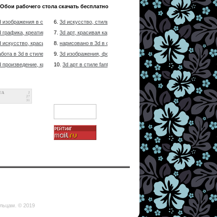
Обои рабочего стола скачать бесплатно
d изображения в стиле gotique-art, изображены иллюзии
6.
3d искусство, стильная обои в стиле техно-арт, изображены и
d графика, креативная картинка в стиле unreal, представлены ирреальны
7.
3d арт, красивая картинка в стиле nature-art, изображены ирре
d искусство, красивая обои в стиле gotique-art, иллюзии
8.
нарисовано в 3d в стиле unreal, представлены иллюзии
абота в 3d в стиле техно-арт, изображены ирреальные события
9.
3d изображения, фото в стиле креатив-арт, нереальные цвета
d произведение, креативная картинка в стиле fantazy-art, представлены
10.
3d арт в стиле fantazy-art, ирреальные события
UA
2
27
31
ельцам. © 2019