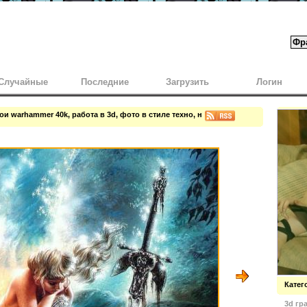
Случайные
Последние
Загрузить
Логин
ои warhammer 40k, работа в 3d, фото в стиле техно, нереальные цвета
Катег
3d гр