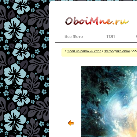
Все Фото
ТОП
/
Обои на рабочий стол
/
3d графика обои
/
об