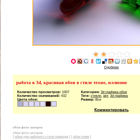
Одобряю
работа в 3d, красивая обои в стиле техно, иллюзии
Количество просмотров:
1007
Категория:
3d графика обои
Количество скачиваний:
432
Теги:
стекло
,
арт
,
3d графика
Цвета обои:
Размер:
Все
Комментировать
обои фото актеров
обои фото актеров
[
обои для рабочего стола природа
] [
обои пляж
]