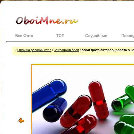
Все Фото
ТОП
Случайные
После
/
Обои на рабочий стол
/
3d графика обои
/
обои фото актеров, работа в 3