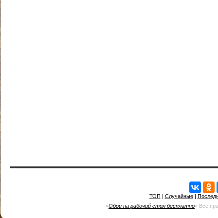
ТОП
|
Случайные
|
Послед
«
Обои на рабочий стол бесплатно
» Все пр