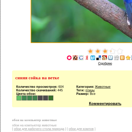
Одобряю
синяя сойка на ветке
Количество просмотров:
604
Категория:
Животные
Количество скачиваний:
445
Теги:
птицы
Цвета обои:
Размер:
Все
Комментировать
обои на компьютер животные
обои на компьютер животные
[
обои для рабочего стола природа
] [
обои для компов
]