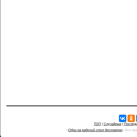
ТОП
|
Случайные
|
Послед
«
Обои на рабочий стол бесплатно
» Все пр