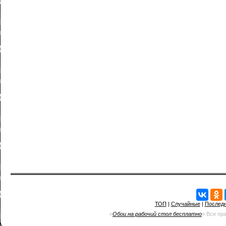
ТОП
|
Случайные
|
Послед
«
Обои на рабочий стол бесплатно
» Все пр