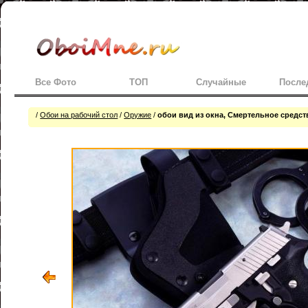
Все Фото
ТОП
Случайные
После
/
Обои на рабочий стол
/
Оружие
/
обои вид из окна, Смертельное средст