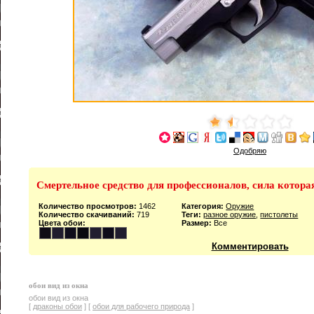
Одобряю
Смертельное средство для профессионалов, сила котора
Количество просмотров:
1462
Категория:
Оружие
Количество скачиваний:
719
Теги:
разное оружие
,
пистолеты
Цвета обои:
Размер:
Все
Комментировать
обои вид из окна
обои вид из окна
[
драконы обои
] [
обои для рабочего природа
]