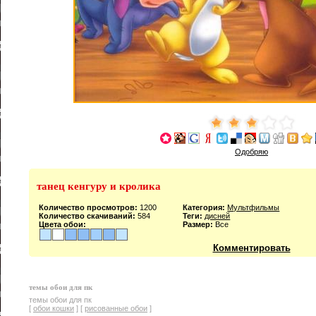
Одобряю
танец кенгуру и кролика
Количество просмотров:
1200
Категория:
Мультфильмы
Количество скачиваний:
584
Теги:
дисней
Цвета обои:
Размер:
Все
Комментировать
темы обои для пк
темы обои для пк
[
обои кошки
] [
рисованные обои
]