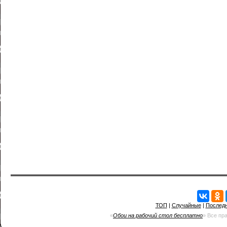
ТОП
|
Случайные
|
Послед
«
Обои на рабочий стол бесплатно
» Все пр