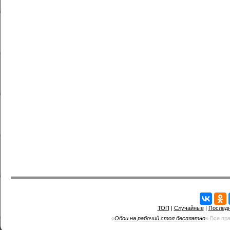
ТОП
|
Случайные
|
Послед
«
Обои на рабочий стол бесплатно
» Все пр