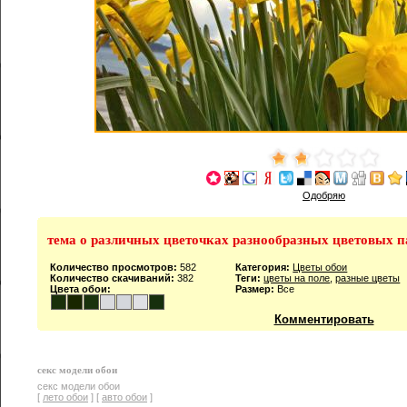
Одобряю
тема о различных цветочках разнообразных цветовых п
Количество просмотров:
582
Категория:
Цветы обои
Количество скачиваний:
382
Теги:
цветы на поле
,
разные цветы
Цвета обои:
Размер:
Все
Комментировать
секс модели обои
секс модели обои
[
лето обои
] [
авто обои
]