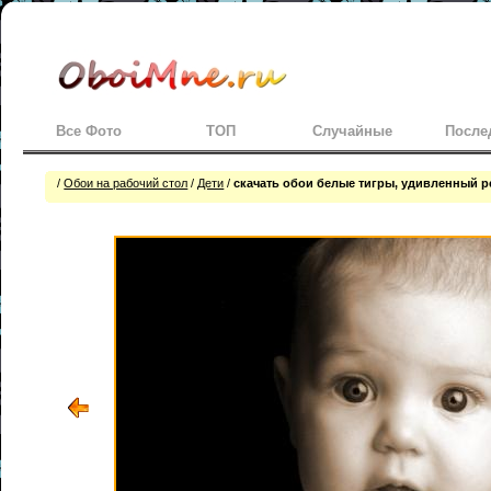
Все Фото
ТОП
Случайные
После
/
Обои на рабочий стол
/
Дети
/
скачать обои белые тигры, удивленный р