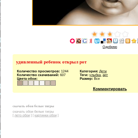
Одобряю
удивленный ребенок открыл рот
Количество просмотров:
1244
Категория:
Дети
Количество скачиваний:
607
Теги:
улыбка
,
арт
Цвета обои:
Размер:
Все
Комментировать
скачать обои белые тигры
скачать обои белые тигры
[
лето обои
] [
картинки обои
]