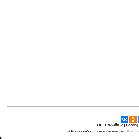
ТОП
|
Случайные
|
Послед
«
Обои на рабочий стол бесплатно
» Все пр