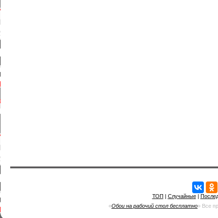
ТОП
|
Случайные
|
После
«
Обои на рабочий стол бесплатно
» Все п