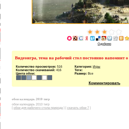
Одобряю
Видеоигра, тема на рабочий стол постоянно напомнит о
Количество просмотров:
516
Категория:
Игры
Количество скачиваний:
416
Теги:
Цвета обои:
Размер:
Все
Комментировать
обои календарь 2010 тигр
обои календарь 2010 тигр
[
обои для рабочего стола природа
] [
скачать обои 7
]