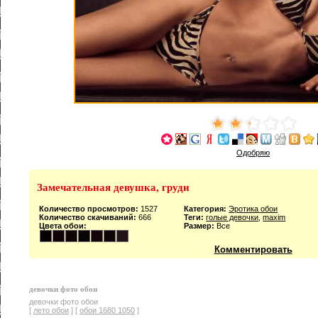
Одобряю
Замечательная девушка, груди
Количество просмотров:
1527
Категория:
Эротика обои
Количество скачиваний:
666
Теги:
голые девочки
,
maxim
Цвета обои:
Размер:
Все
Комментировать
девочки фото обои
девочки фото обои
[
лето обои
] [
обои 1680 1050
]