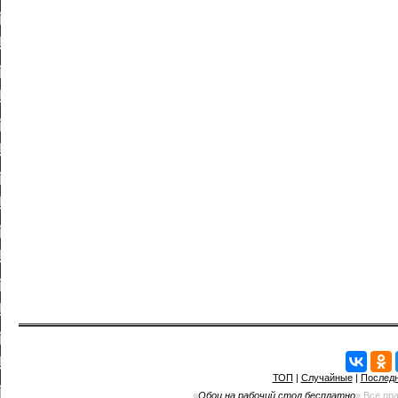
ТОП
|
Случайные
|
Послед
«
Обои на рабочий стол бесплатно
» Все пр