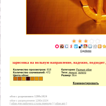
Одобряю
зарисовка на вольную направление, надежно, подходит
Количество просмотров:
818
Категория:
Разные обои
Количество скачиваний:
472
Теги:
деньги
,
золото
Цвета обои:
Размер:
Все
Комментировать
обои с разрешением 1280х1024
обои с разрешением 1280х1024
[
обои для рабочего стола природа
] [
обои арт
]