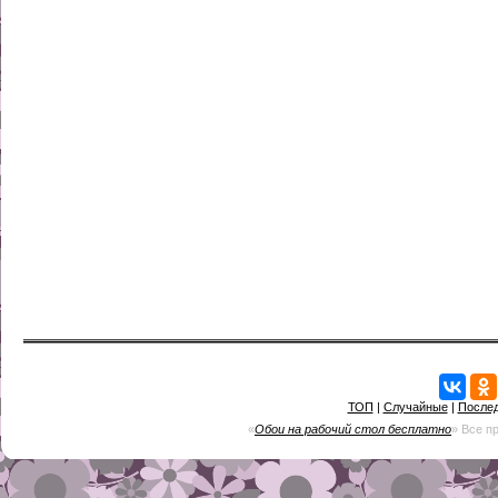
ТОП
|
Случайные
|
После
«
Обои на рабочий стол бесплатно
» Все п