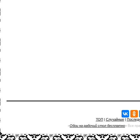
ТОП
|
Случайные
|
Послед
«
Обои на рабочий стол бесплатно
» Все пр