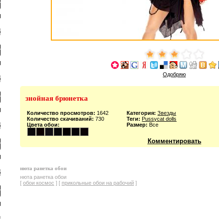
Одобряю
знойная брюнетка
Количество просмотров:
1642
Категория:
Звезды
Количество скачиваний:
730
Теги:
Pussycat dolls
Цвета обои:
Размер:
Все
Комментировать
нюта ранетка обои
нюта ранетка обои
[
обои космос
] [
прикольные обои на рабочий
]