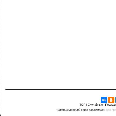
ТОП
|
Случайные
|
Послед
«
Обои на рабочий стол бесплатно
» Все пр